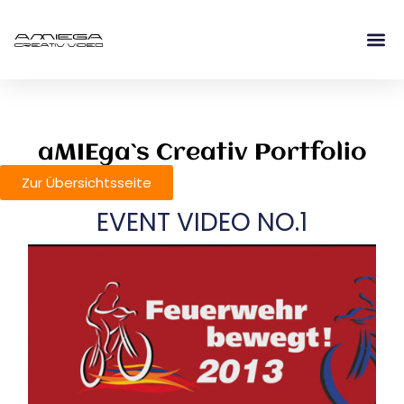
Was Wir 
Was Wir B
aMIEga`s Creativ Portfolio
Zur Übersichtsseite
EVENT VIDEO NO.1